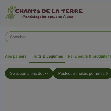
Abo paniers
Fruits & Légumes
Pain, oeufs & produits f
Sélection à prix doux
Pastèque, melon, pommes..