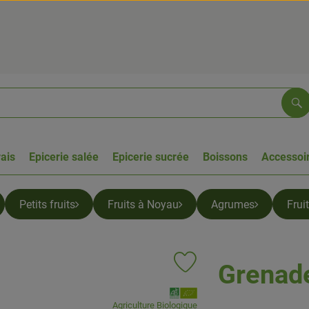
Re
rais
Epicerie salée
Epicerie sucrée
Boissons
Accessoir
Petits fruits
Fruits à Noyau
Agrumes
Frui
Grenad
Ajouter le produit aux favoris
, Association:
Agriculture Biologique