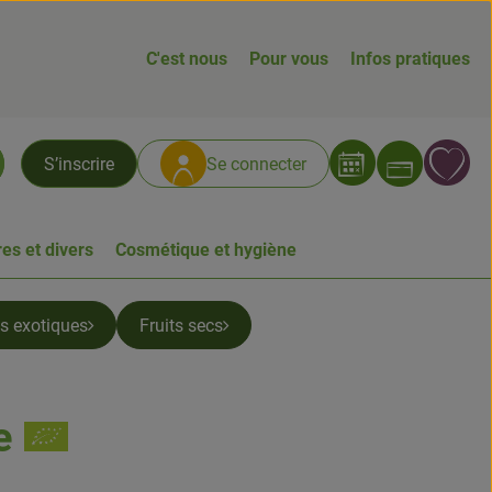
C'est nous
Pour vous
Infos pratiques
Ouvrir
L
S’inscrire
Se connecter
chercher
es et divers
Cosmétique et hygiène
ts exotiques
Fruits secs
e