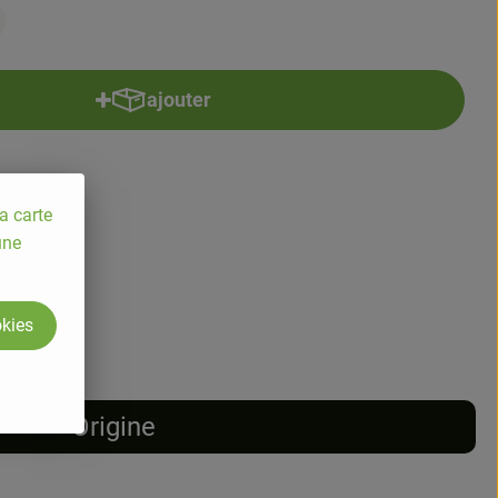
ajouter
Ajouter le produit au panier
a carte
une
5.5% TVA
okies
Origine