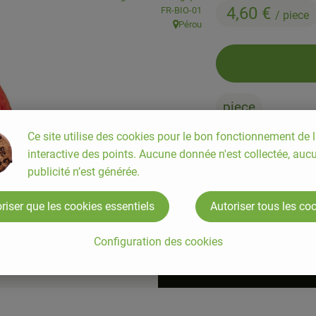
4,60 €
, Autorité de contrôle:
FR-BIO-01
/ piece
Pérou
, Origine:
piece
Ce site utilise des cookies pour le bon fonctionnement de l
interactive des points. Aucune donnée n'est collectée, auc
#9748
4,60 €
/ piece
publicité n’est générée.
riser que les cookies essentiels
Autoriser tous les co
Configuration des cookies