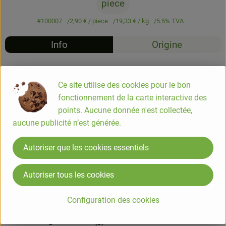
piece
#100007
2,90 €
/ piece
19,33 €
/ kg
5.5% TVA
Info
Origine
Info
Ce site utilise des cookies pour le bon
fonctionnement de la carte interactive des
COMPOSITION
points. Aucune donnée n'est collectée,
pois chiches* bouillis (54%), huile de tournesol*, tomates*
aucune publicité n’est générée.
(8%), huile d´olive*, sirop d´agave*, jus de citron concentré*,
basilic* (2%), ail*, sel marin, piment*, vinaigre d´alcool* (*)
Autoriser que les cookies essentiels
Ingrédients issus de l'Agriculture Biologique
Autoriser tous les cookies
Valeurs nutritionnelles pour 100g
Energie (kj)/(kcal):1398/337
Configuration des cookies
Matières grasses (g):29
dont acides gras saturés (g):3.9