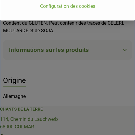
= issus de l'agriculture biologique.
Configuration des cookies
ALLERGENES
Contient du GLUTEN. Peut contenir des traces de CÉLERI,
MOUTARDE et de SOJA.
Informations sur les produits
Origine
Allemagne
CHANTS DE LA TERRE
114, Chemin du Lauchwerb
68000 COLMAR