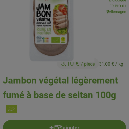
Biologique
Boissons
, Autorité de
FR-BIO-01
Allemagne
, Origine:
Accessoires et divers
Cosmétique et hygiène
C'est nous
Pour vous
3,10 €
/ piece
31,00 €
/ kg
Infos pratiques
Jambon végétal légèrement
fumé à base de seitan 100g
ajouter