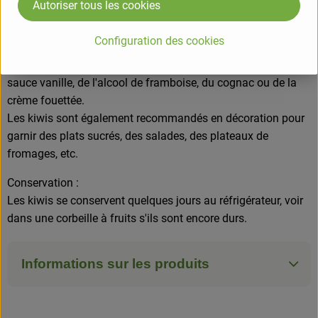
Autoriser tous les cookies
Vous pouvez les couper en 2 et les déguster à la petite
cuillère ou tranchés après les avoir épluché.
Configuration des cookies
Vous mangez les fines graines avec. Vous pouvez affiner le
goût déjà fin du kiwi avec du jus de citron ou d'orange, de la
sauce vanille, de l'alcool de framboise, du cognac ou de la
crème fouettée.
Les kiwis sont également recommandés en décoration pour
garnir des plats sucrés, des salades, des plateaux de
fromages, etc.
Conservation :
Les kiwis se conservent quelques jours au réfrigérateur, voir
dans une corbeille à fruits s'ils sont encore durs.
Informations sur les produits