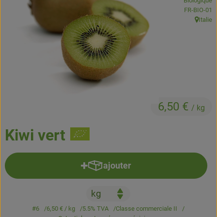
Biologique
Boissons
, Autorité de
FR-BIO-01
Italie
, Origine
Accessoires et divers
Cosmétique et hygiène
C'est nous
Pour vous
6,50 €
/ kg
Infos pratiques
Kiwi vert
ajouter
Ajouter le produit au panier
#6
6,50 €
/ kg
5.5% TVA
Classe commerciale II