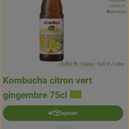
Biologique
Boissons
, Autorité de
FR-BIO-01
Allemagne
, Origine:
Accessoires et divers
Cosmétique et hygiène
C'est nous
Pour vous
3,80 €
/ piece
5,07 €
/ Litre
Infos pratiques
Kombucha citron vert
gingembre 75cl
ajouter
Ajouter le produit au panier