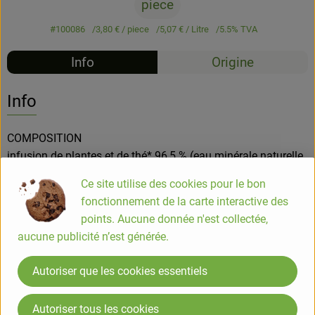
piece
#100086
3,80 €
/ piece
5,07 €
/ Litre
5.5% TVA
Info
Origine
Info
COMPOSITION
infusion de plantes et de thé* 96,5 % (eau minérale naturelle,
sucre de canne brut*, thé vert*, thé noir*, feuilles de maté*,
Ce site utilise des cookies pour le bon
fleurs de tilleul*, verveine citronnée*, fleurs de bleuet*,
fonctionnement de la carte interactive des
mélisse*, menthe marocaine*, ortie*, fleurs de sureau*, fleurs
points. Aucune donnée n'est collectée,
de framboisier*, fleurs de souci*, fleurs de mûrier*, racines de
aucune publicité n’est générée.
réglisse*, culture de kombucha), jus de citron vert* 2 %, jus
de gingembre* 1,5 % (gingembre*, jus de citron à base de
Autoriser que les cookies essentiels
concentré*), gaz carbonique de source. *issu de l’agriculture
biologique
Autoriser tous les cookies