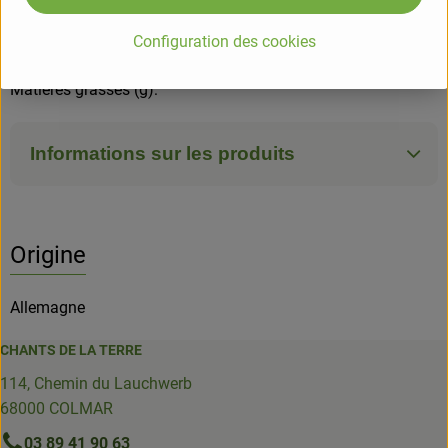
Valeurs nutritionnelles pour 100g
Configuration des cookies
Energie (kj)/(kcal):76/18
Matières grasses (g):
Informations sur les produits
Origine
Allemagne
CHANTS DE LA TERRE
114, Chemin du Lauchwerb
68000 COLMAR
03 89 41 90 63