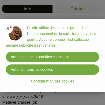
Info
Origine
Info
Ce site utilise des cookies pour le bon
fonctionnement de la carte interactive des
COMPOSITION
points. Aucune donnée n'est collectée,
infusion de plantes et de thé* 99,5% (eau minérale naturelle,
aucune publicité n’est générée.
sucre de canne brut*, thé vert*, thé noir*, feuilles de maté*,
fleurs de tilleul*, verveine citronnée*, fleurs de bleuet*,
Autoriser que les cookies essentiels
mélisse*, menthe marocaine*, ortie*, fleurs de sureau*,
feuilles de framboisier*, fleurs de souci*, feuilles de mûrier*,
racine de réglisse*, culture de kombucha), gaz carbonique
Autoriser tous les cookies
naturel. *issu de l’agriculture biologique
Configuration des cookies
Valeurs nutritionnelles pour 100g
Energie (kj)/(kcal):76/18
Matières grasses (g):