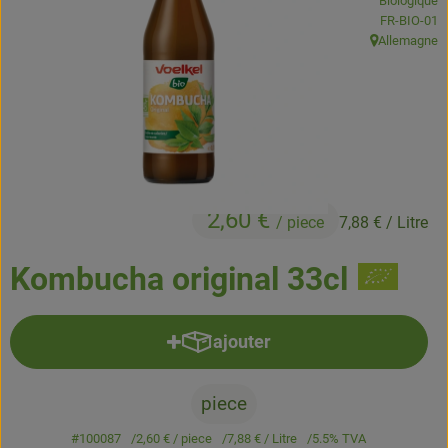
Biologique
Boissons
, Autorité de
FR-BIO-01
Allemagne
, Origine:
Accessoires et divers
Cosmétique et hygiène
C'est nous
Pour vous
2,60 €
/ piece
7,88 €
/ Litre
Infos pratiques
Kombucha original 33cl
ajouter
Ajouter le produit au panier
piece
#100087
2,60 €
/ piece
7,88 €
/ Litre
5.5% TVA