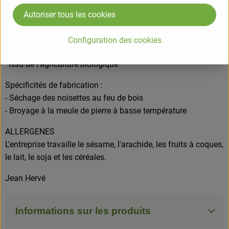
COMPOSITION
Noisettes* 31 % Sucre de canne roux* Lait entier en poudre*
Autoriser tous les cookies
Poudre de cacao non dégraissé* 10 % Noix de cajou* Huile
de colza* Sirop d'agave* Huile de noix* Extrait naturel de
Configuration des cookies
vanille* Sel de mer non raffiné
*Issu de l'agriculture biologique
Spécificités de fabrication :
- Séchage des noisettes au feu de bois
- Broyage à la meule de pierre à basse température
ALLERGENES
L'entreprise travaille le sésame, l'arachide, les fruits à coques,
le lait, le soja et les céréales.
Jean Hervé
Informations sur les produits