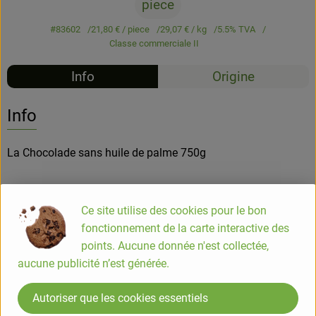
piece
#83602
21,80 €
/ piece
29,07 €
/ kg
5.5% TVA
Classe commerciale II
Info
Origine
Info
La Chocolade sans huile de palme 750g
Depuis 1976, Jean Hervé allie une sélection rigoureuse de
Ce site utilise des cookies pour le bon
matières premières à des modes de fabrication traditionnels
fonctionnement de la carte interactive des
et vivants.
points. Aucune donnée n'est collectée,
Les pâtes à tartiner sont à utiliser sur des tartines ou dans la
aucune publicité n’est générée.
pâtisserie, elle est particulièrement délicieuse sur les crêpes
ou gaufres chaudes.
Autoriser que les cookies essentiels