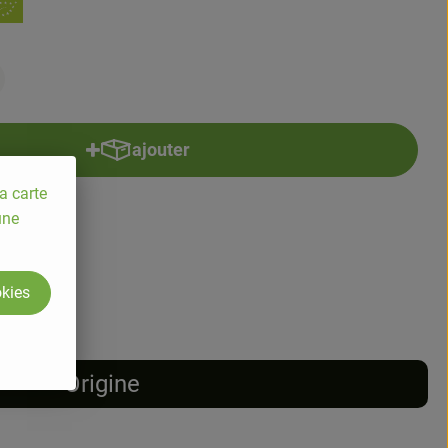
ajouter
Ajouter le produit au panier
a carte
une
5.5% TVA
okies
Origine