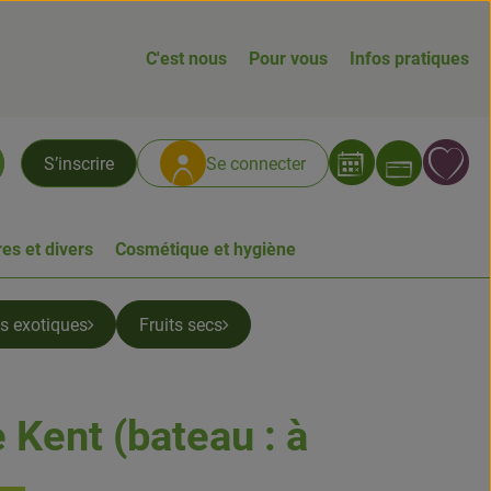
C'est nous
Pour vous
Infos pratiques
Ouvrir
L
S’inscrire
Se connecter
chercher
es et divers
Cosmétique et hygiène
ts exotiques
Fruits secs
Kent (bateau : à