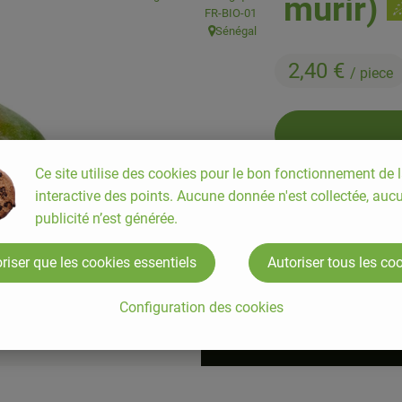
mûrir)
, Autorité de contrôle:
FR-BIO-01
Sénégal
, Origine:
2,40 €
/ piece
Ce site utilise des cookies pour le bon fonctionnement de l
piece
interactive des points. Aucune donnée n'est collectée, auc
publicité n’est générée.
#9747
2,40 €
/ piece
riser que les cookies essentiels
Autoriser tous les co
Configuration des cookies