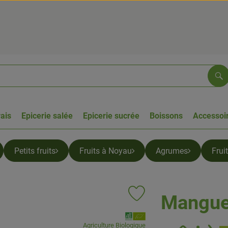
Re
rais
Epicerie salée
Epicerie sucrée
Boissons
Accessoir
Petits fruits
Fruits à Noyau
Agrumes
Frui
Mangue 
Ajouter le produit aux favoris
, Association:
Agriculture Biologique