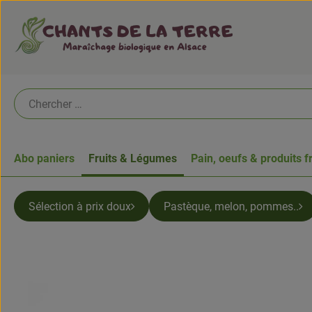
Abo paniers
Fruits & Légumes
Pain, oeufs & produits f
Sélection à prix doux
Pastèque, melon, pommes..