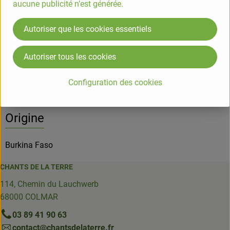
aucune publicité n’est générée.
Info
Autoriser que les cookies essentiels
Autoriser tous les cookies
Informations sur les produits
Configuration des cookies
Origine
Burkina Faso
CHANTS DE LA TERRE
114, Chemin du Lauchwerb
68000 COLMAR
03 89 41 90 63
contact@chantsdelaterre.fr