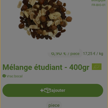
Biologique
Boissons
, Autorité de
FR-BIO-01
Accessoires et divers
Cosmétique et hygiène
C'est nous
Pour vous
6,90 €
/ piece
17,25 €
/ kg
Infos pratiques
Mélange étudiant - 400gr
Vrac bocal
ajouter
Ajouter le produit au panier
piece