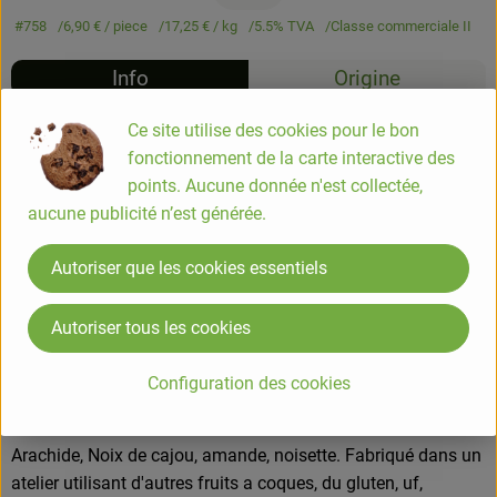
#758
6,90 €
/ piece
17,25 €
/ kg
5.5% TVA
Classe commerciale II
Info
Origine
Ce site utilise des cookies pour le bon
Info
fonctionnement de la carte interactive des
points. Aucune donnée n'est collectée,
Mélange Etudiant biologique
aucune publicité n’est générée.
Autoriser que les cookies essentiels
COMPOSITION
Raisins secs*40% ( raisin sultanines*, huile de tournesol *)
TURQUIE, Arachides grillées nature*20% EGYPTE, Noix de
Autoriser tous les cookies
cajou*13% COTE D'IVOIRE , Noisettes* TURQUIE, Amandes*
ESPAGNE. *Produit issu de l'agriculture biologique
Configuration des cookies
ALLERGENES
Arachide, Noix de cajou, amande, noisette. Fabriqué dans un
atelier utilisant d'autres fruits a coques, du gluten, uf,