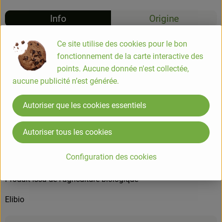
Info
Origine
Info
Ce site utilise des cookies pour le bon
fonctionnement de la carte interactive des
points. Aucune donnée n'est collectée,
Mélange sportif 200g
aucune publicité n’est générée.
COMPOSITION
Autoriser que les cookies essentiels
Noix*15%, Abricots secs* 15% (abricot sec*, farine de riz*) ,
Cranberries* 15% (cranberries*, sucre de canne*, huile de
Autoriser tous les cookies
tournesol*), Figues séchées*(figues séchées, farine de riz*),
Raisins secs*( raisin sultanines*, huile de tournesol *)
Configuration des cookies
Noisettes*, Amandes*. issus de l'agriculture biologique.
Produit issu de l'agriculture biologique
Elibio