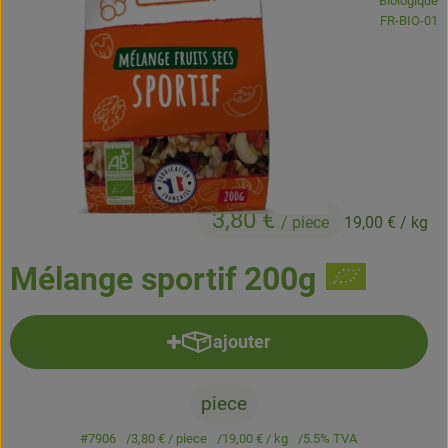
Biologique
Boissons
, Autorité de
FR-BIO-01
Accessoires et divers
Cosmétique et hygiène
C'est nous
Pour vous
3,80 €
/ piece
19,00 €
/ kg
Infos pratiques
Mélange sportif 200g
ajouter
Ajouter le produit au panier
piece
#7906
3,80 €
/ piece
19,00 €
/ kg
5.5% TVA