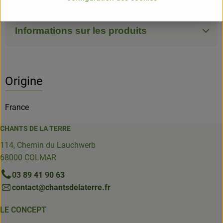
Informations sur les produits
Origine
France
CHANTS DE LA TERRE
114, Chemin du Lauchwerb
68000 COLMAR
03 89 41 90 63
contact@chantsdelaterre.fr
LE CONCEPT