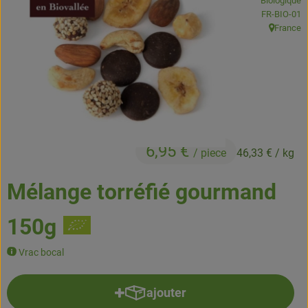
Biologique
Boissons
, Autorité de
FR-BIO-01
France
, Origine:
Accessoires et divers
Cosmétique et hygiène
C'est nous
Pour vous
6,95 €
/ piece
46,33 €
/ kg
Infos pratiques
Mélange torréfié gourmand
150g
Vrac bocal
ajouter
Ajouter le produit au panier