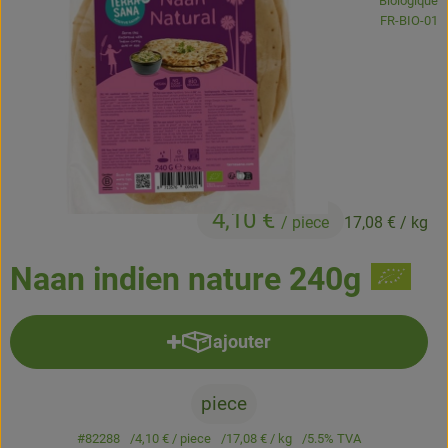
Biologique
Boissons
, Autorité de
FR-BIO-01
Accessoires et divers
Cosmétique et hygiène
C'est nous
Pour vous
4,10 €
/ piece
17,08 €
/ kg
Infos pratiques
Naan indien nature 240g
ajouter
Ajouter le produit au panier
piece
#82288
4,10 €
/ piece
17,08 €
/ kg
5.5% TVA