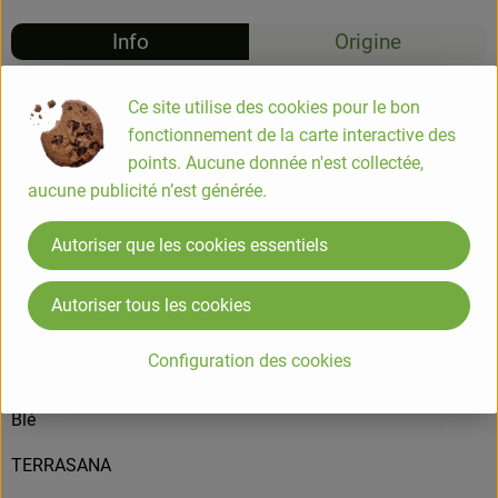
Info
Origine
Info
Ce site utilise des cookies pour le bon
fonctionnement de la carte interactive des
Pain plat indien, idéal pour accompagner un curry ou à
points. Aucune donnée n'est collectée,
partager à l'apéritif, 2 par paquet
aucune publicité n’est générée.
Autoriser que les cookies essentiels
COMPOSITION
farine de BLÉ*, eau, huile de tournesol*, sel marin, protéine
Autoriser tous les cookies
de pois*, flocons de pommes de terre*, graines de kalonji*,
épaississant: gomme de guar*, levure*
Configuration des cookies
ALLERGENE
Blé
TERRASANA