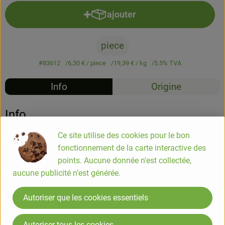
ajouter
Ajouter le produit au panier
piece
#83612
6,30 €
/ piece
19,39 €
/ kg
5.5% TVA
Info
Origine
Info
Ce site utilise des cookies pour le bon
Nocciolata bianca, pâte à tartiner aux noisettes 325g
fonctionnement de la carte interactive des
points. Aucune donnée n'est collectée,
aucune publicité n’est générée.
COMPOSITION
pâte de noisettes* 30%, sucre brut*, lait écrémé en poudre*,
Autoriser que les cookies essentiels
huile de tournesol*, beurre de cacao*, émulsifiant : lécithine
de soja*, extrait de vanille*.
Autoriser tous les cookies