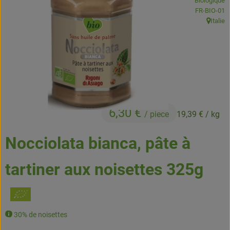
Biologique
Boissons
, Autorité de
FR-BIO-01
Italie
, Origine
Accessoires et divers
Cosmétique et hygiène
C'est nous
Pour vous
6,30 €
/ piece
19,39 €
/ kg
Infos pratiques
Nocciolata bianca, pâte à
tartiner aux noisettes 325g
30% de noisettes