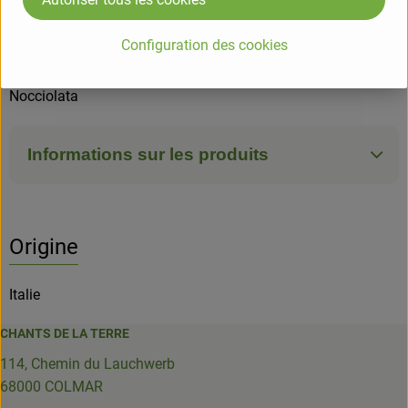
ALLERGENE
Noisettes, lait et Soja; le produit peut contenir des traces
Configuration des cookies
dautres fruits à coque (amandes, noix, pistaches)
Nocciolata
Informations sur les produits
Origine
Italie
CHANTS DE LA TERRE
114, Chemin du Lauchwerb
68000 COLMAR