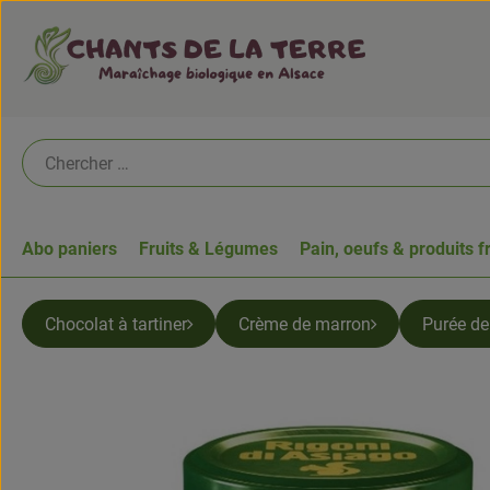
Abo paniers
Fruits & Légumes
Pain, oeufs & produits f
Chocolat à tartiner
Crème de marron
Purée de 