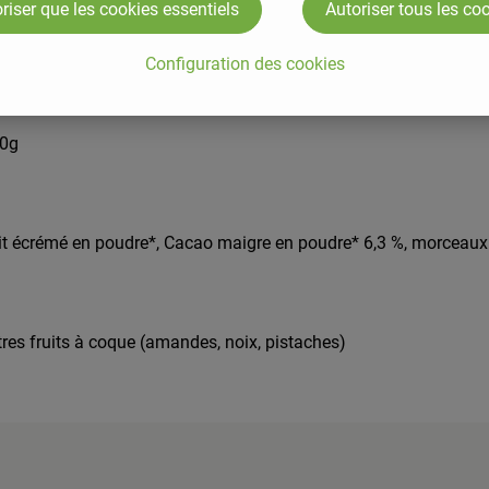
riser que les cookies essentiels
Autoriser tous les co
Configuration des cookies
50g
Lait écrémé en poudre*, Cacao maigre en poudre* 6,3 %, morceaux d
autres fruits à coque (amandes, noix, pistaches)