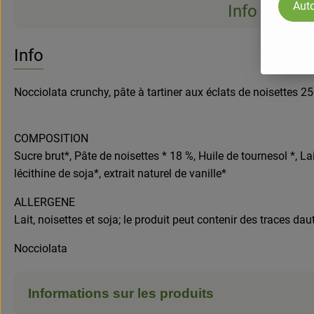
Auto
Info
Info
Nocciolata crunchy, pâte à tartiner aux éclats de noisettes 2
COMPOSITION
Sucre brut*, Pâte de noisettes * 18 %, Huile de tournesol *, 
lécithine de soja*, extrait naturel de vanille*
ALLERGENE
Lait, noisettes et soja; le produit peut contenir des traces d
Nocciolata
Informations sur les produits