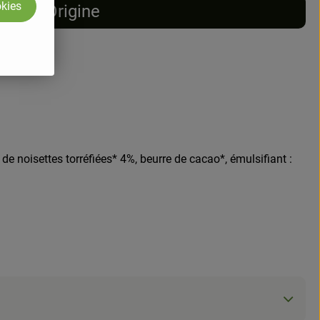
okies
Origine
e noisettes torréfiées* 4%, beurre de cacao*, émulsifiant :