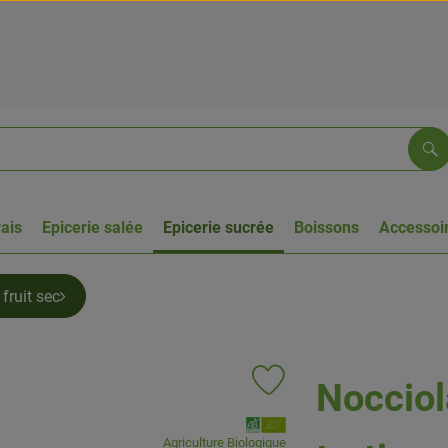
Re
rais
Epicerie salée
Epicerie sucrée
Boissons
Accessoir
fruit sec
Nocciol
Ajouter le produit aux favoris
, Association:
Agriculture Biologique