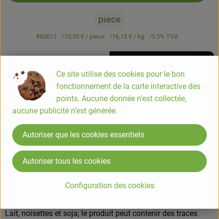
piece
#83611
10,50 €
/ piece
16,15 €
/ kg
5.5% TVA
Info
Origine
Ce site utilise des cookies pour le bon
Info
fonctionnement de la carte interactive des
points. Aucune donnée n'est collectée,
aucune publicité n’est générée.
Nocciolata, pâte à tartiner sans lait 650g
Autoriser que les cookies essentiels
COMPOSITION
sucre brut*, pâte de noisettes* 19,5%, huile de tournesol*,
Autoriser tous les cookies
cacao maigre en poudre* 11%, beurre de cacao*, lécithine de
soja*; extrait de vanille*.
Configuration des cookies
ALLERGENE
Lait, noisettes et soja; le produit peut contenir des traces