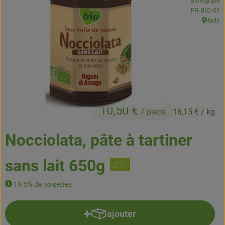
Biologique
Boissons
, Autorité de
FR-BIO-01
Italie
, Origine
Accessoires et divers
Cosmétique et hygiène
C'est nous
Pour vous
10,50 €
/ piece
16,15 €
/ kg
Infos pratiques
Nocciolata, pâte à tartiner
sans lait 650g
19.5% de noisettes
ajouter
Ajouter le produit au panier