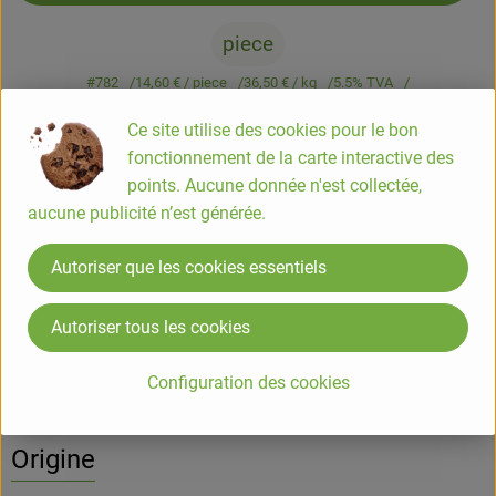
piece
#782
14,60 €
/ piece
36,50 €
/ kg
5.5% TVA
Classe commerciale II
Ce site utilise des cookies pour le bon
Info
Origine
fonctionnement de la carte interactive des
points. Aucune donnée n'est collectée,
Info
aucune publicité n’est générée.
Autoriser que les cookies essentiels
Vrac bocal
Autoriser tous les cookies
Informations sur les produits
Configuration des cookies
Origine