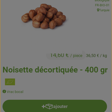
Biologique
Boissons
, Autorité de
FR-BIO-01
Turquie
, Origine:
Accessoires et divers
Cosmétique et hygiène
C'est nous
Pour vous
14,60 €
/ piece
36,50 €
/ kg
Infos pratiques
Noisette décortiquée - 400 gr
Vrac bocal
ajouter
Ajouter le produit au panier