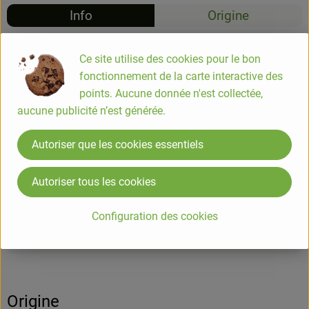
Info
Origine
Info
Ce site utilise des cookies pour le bon
fonctionnement de la carte interactive des
Noisettes d'Italie grillées en poudre 125g
points. Aucune donnée n'est collectée,
aucune publicité n’est générée.
Issues de la variété romaine, ces noisettes d'Italie sont de
Autoriser que les cookies essentiels
couleur claire et ont une saveur particulièrement délicate.
Finement torréfiées et broyées, elles produisent une poudre
Autoriser tous les cookies
savoureuse idéale pour vos pâtisseries.
Configuration des cookies
Informations sur les produits
Origine