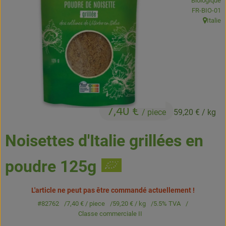
Biologique
Boissons
, Autorité de
FR-BIO-01
Italie
, Origine
Accessoires et divers
Cosmétique et hygiène
C'est nous
Pour vous
7,40 €
/ piece
59,20 €
/ kg
Infos pratiques
Noisettes d'Italie grillées en
poudre 125g
L'article ne peut pas être commandé actuellement !
#82762
7,40 €
/ piece
59,20 €
/ kg
5.5% TVA
Classe commerciale II