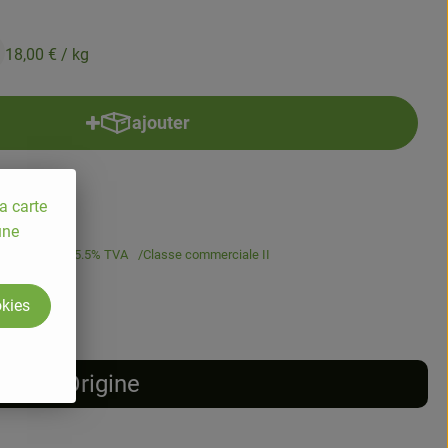
18,00 €
/ kg
ajouter
Ajouter le produit au panier
a carte
une
8,00 €
/ kg
5.5% TVA
Classe commerciale II
okies
Origine