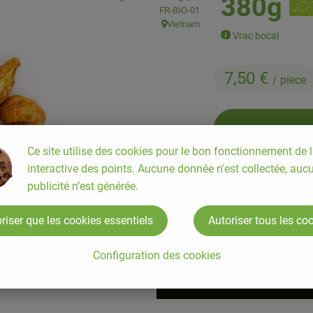
380g
, Autorité de contrôle:
FR-BIO-01
Vietnam
, Origine:
Vrac bocal
7,50 €
/ piece
Ce site utilise des cookies pour le bon fonctionnement de l
interactive des points. Aucune donnée n'est collectée, auc
piece
publicité n’est générée.
riser que les cookies essentiels
Autoriser tous les co
#7882
7,50 €
/ piece
Configuration des cookies