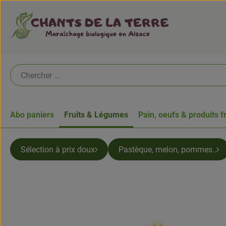
Abo paniers
Fruits & Légumes
Pain, oeufs & produits f
Sélection à prix doux
Pastèque, melon, pommes..