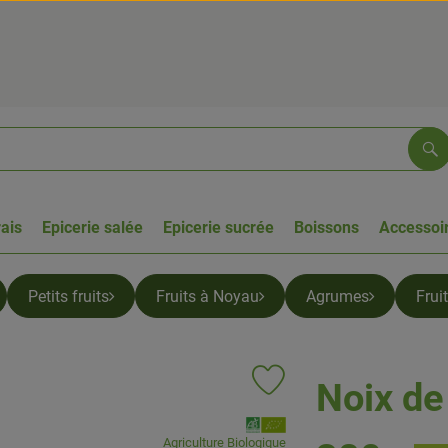
Re
rais
Epicerie salée
Epicerie sucrée
Boissons
Accessoir
Petits fruits
Fruits à Noyau
Agrumes
Frui
Noix de 
Ajouter le produit aux favoris
, Association:
Agriculture Biologique