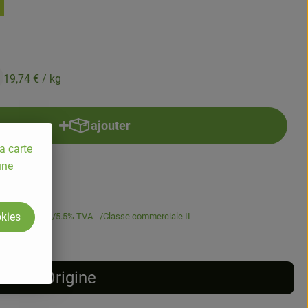
19,74 €
/ kg
ajouter
Ajouter le produit au panier
a carte
une
okies
19,74 €
/ kg
5.5% TVA
Classe commerciale II
Origine