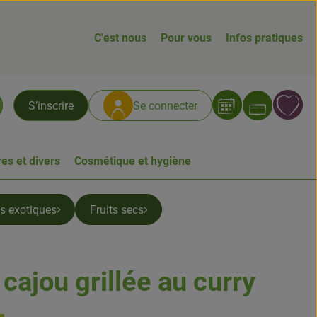
C'est nous
Pour vous
Infos pratiques
Ouvrir
L
S’inscrire
Se connecter
chercher
es et divers
Cosmétique et hygiène
ts exotiques
Fruits secs
cajou grillée au curry