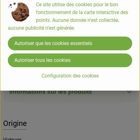
Ce site utilise des cookies pour le bon
piece
fonctionnement de la carte interactive des
points. Aucune donnée n'est collectée,
#7883
3,90 €
/ piece
21,67 €
/ kg
5.5% TVA
aucune publicité n’est générée.
Info
Origine
Autoriser que les cookies essentiels
Info
Autoriser tous les cookies
Vrac bocal
Configuration des cookies
Informations sur les produits
Origine
Vietnam