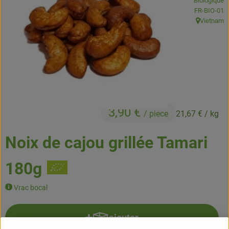
Biologique
Boissons
, Autorité de
FR-BIO-01
Vietnam
, Origine:
Accessoires et divers
Cosmétique et hygiène
C'est nous
Pour vous
3,90 €
/ piece
21,67 €
/ kg
Infos pratiques
Noix de cajou grillée Tamari
180g
Vrac bocal
ajouter
Ajouter le produit au panier