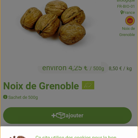
Biologique
Boissons
, Autorité de
FR-BIO-01
France
, Origine:
Accessoires et divers
, 
Noix de
Cosmétique et hygiène
Grenoble
C'est nous
Pour vous
environ 4,25 €
/ 500g
8,50 €
/ kg
Infos pratiques
Noix de Grenoble
Sachet de 500g
ajouter
Ajouter le produit au panier
500g
Ce site utilise des cookies pour le bon