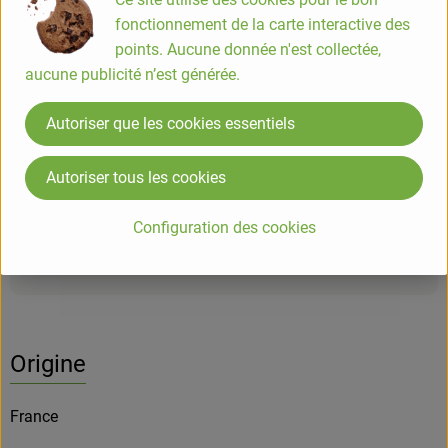
fonctionnement de la carte interactive des
#791
environ 4,25 €
/ 500g
8,50 €
/ kg
5.5% TVA
Classe commerciale II
Prix indicatif,
Cet article est pesé avec précision.
points. Aucune donnée n'est collectée,
aucune publicité n’est générée.
Info
Origine
Autoriser que les cookies essentiels
Info
Autoriser tous les cookies
Sachet de 500g
Configuration des cookies
Informations sur les produits
Origine
France