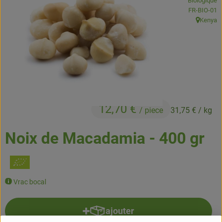
Biologique
Boissons
, Autorité de
FR-BIO-01
Kenya
, Origine:
Accessoires et divers
Cosmétique et hygiène
C'est nous
Pour vous
12,70 €
/ piece
31,75 €
/ kg
Infos pratiques
Noix de Macadamia - 400 gr
Vrac bocal
ajouter
Ajouter le produit au panier