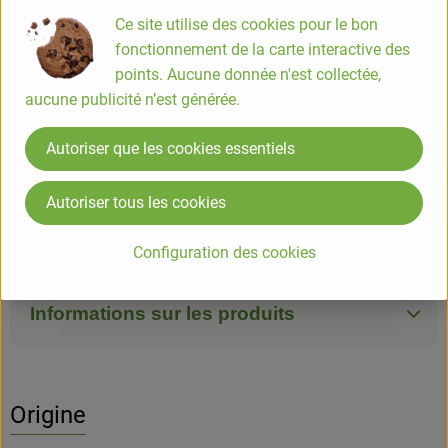
Ce site utilise des cookies pour le bon
piece
fonctionnement de la carte interactive des
points. Aucune donnée n'est collectée,
#794
12,70 €
/ piece
31,75 €
/ kg
5.5% TVA
Classe commerciale II
aucune publicité n’est générée.
Info
Origine
Autoriser que les cookies essentiels
Info
Autoriser tous les cookies
Vrac bocal
Configuration des cookies
Informations sur les produits
Origine