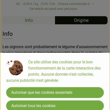
#2
3,95 €
/ kg
5.5% TVA
Classe commerciale II
Cet article est pesé avec précision.
Info
Origine
Info
Les oignons sont probablement le légume d'assaisonnement
le plus important et donc indispensable dans la cuisine du
monde entier.
Ce site utilise des cookies pour le bon
L'oignon tire son nom du latin cepula = diminutif de cepa -
fonctionnement de la carte interactive des
oignon.
points. Aucune donnée n'est collectée,
aucune publicité n’est générée.
Botanique :
Autoriser que les cookies essentiels
Famille des Liliacées (plantes de lys) ;
Utilisation :
Autoriser tous les cookies
Les oignons jaunes sont le plus souvent préparés cuits, pour