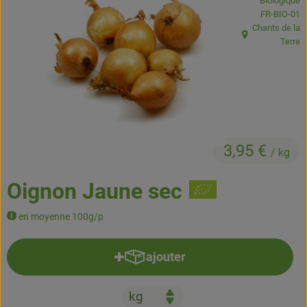
Biologique
Boissons
, Autorité de
FR-BIO-01
Chants de la
Accessoires et divers
, Origine:
Terre
Cosmétique et hygiène
C'est nous
Pour vous
3,95 €
/ kg
Infos pratiques
Oignon Jaune sec
en moyenne 100g/p
ajouter
Ajouter le produit au panier