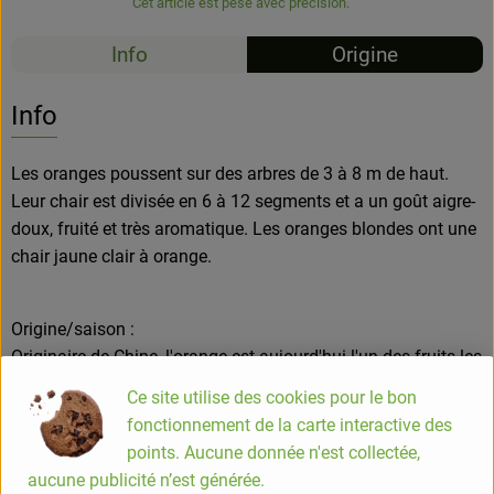
Cet article est pesé avec précision.
Info
Origine
Info
Les oranges poussent sur des arbres de 3 à 8 m de haut.
Leur chair est divisée en 6 à 12 segments et a un goût aigre-
doux, fruité et très aromatique. Les oranges blondes ont une
chair jaune clair à orange.
Origine/saison :
Originaire de Chine, l'orange est aujourd'hui l'un des fruits les
plus répandus sur terre.
Ce site utilise des cookies pour le bon
Novembre à mai sont les principaux mois de vente des
fonctionnement de la carte interactive des
oranges européennes, de juin à octobre, l'hémisphère sud
points. Aucune donnée n'est collectée,
fournit le fruit frais et riche en vitamines, également connu
aucune publicité n’est générée.