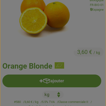
Biologique
Boissons
, Autorité de
FR-BIO-01
Espagne
, Origine:
Accessoires et divers
Cosmétique et hygiène
C'est nous
Pour vous
3,60 €
/ kg
Infos pratiques
Orange Blonde
ajouter
Ajouter le produit au panier
#580
3,60 €
/ kg
5.5% TVA
Classe commerciale II