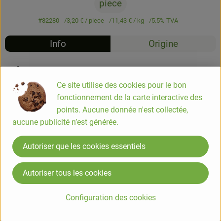
piece
#82280
3,20 €
/ piece
11,43 €
/ kg
5.5% TVA
Info
Origine
Info
Ce site utilise des cookies pour le bon
Pain de mie complet sans sucres ajoutés 280g
fonctionnement de la carte interactive des
points. Aucune donnée n'est collectée,
aucune publicité n’est générée.
Pain de mie bio petites tranches complet et sans sucres
ajoutés.
Autoriser que les cookies essentiels
COMPOSITION
Autoriser tous les cookies
Farine complète de BLE*/** 62%, eau, levain* 8.3% (eau,
farine de SEIGLE*, levures), huile de tournesol*, GLUTEN de
Configuration des cookies
BLE*, levure, farine de BLE*/** 1.3%, arôme naturel
d'AVOINE* (contient alcool*), sel, levure désactivée,