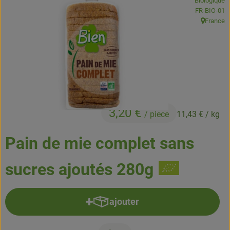
Biologique
Boissons
, Autorité de
FR-BIO-01
France
, Origine:
Accessoires et divers
Cosmétique et hygiène
C'est nous
Pour vous
3,20 €
/ piece
11,43 €
/ kg
Infos pratiques
Pain de mie complet sans
sucres ajoutés 280g
ajouter
Ajouter le produit au panier