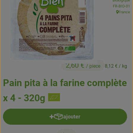
Biologique
Boissons
, Autorité de
FR-BIO-01
France
, Origine:
Accessoires et divers
Cosmétique et hygiène
C'est nous
Pour vous
2,60 €
/ piece
8,12 €
/ kg
Infos pratiques
Pain pita à la farine complète
x 4 - 320g
ajouter
Ajouter le produit au panier