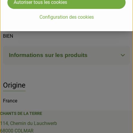
levure, sel, vinaigre d'alcool*, sucre de canne roux*, agent de
Autoriser tous les cookies
traitement de la farine : acide ascorbique. Traces éventuelles
d'ufs. *Ingrédients issus de l'Agriculture Biologique.
Configuration des cookies
**Ingrédients issus du commerce équitable français.
BIEN
Informations sur les produits
Origine
France
CHANTS DE LA TERRE
114, Chemin du Lauchwerb
68000 COLMAR