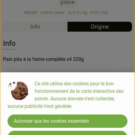
piece
#82282
2,60 €
/ piece
8,12 €
/ kg
5.5% TVA
Info
Origine
Info
Pain pita à la farine complète x4 320g
Des Pains Pita savoureux et engagés : recette avec de la
Ce site utilise des cookies pour le bon
farine complète, facile à préparer, idéal pour réaliser des
fonctionnement de la carte interactive des
sansdwichs, des légumes grillés ou toute autre garniture,
points. Aucune donnée n'est collectée,
texture moelleuse.
aucune publicité n’est générée.
COMPOSITION
Autoriser que les cookies essentiels
Farine de BLE*/** 52%, eau, farine complète de BLE*/** 15%,
levain de BLE d'épeautre dévitalisé*, GLUTEN DE BLE*,