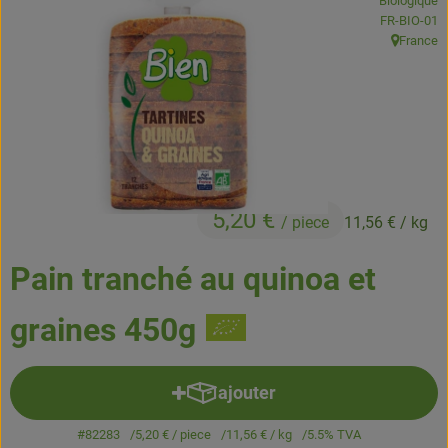
Biologique
Boissons
, Autorité de
FR-BIO-01
France
, Origine:
Accessoires et divers
Cosmétique et hygiène
C'est nous
Pour vous
5,20 €
/ piece
11,56 €
/ kg
Infos pratiques
Pain tranché au quinoa et
graines 450g
ajouter
Ajouter le produit au panier
#82283
5,20 €
/ piece
11,56 €
/ kg
5.5% TVA