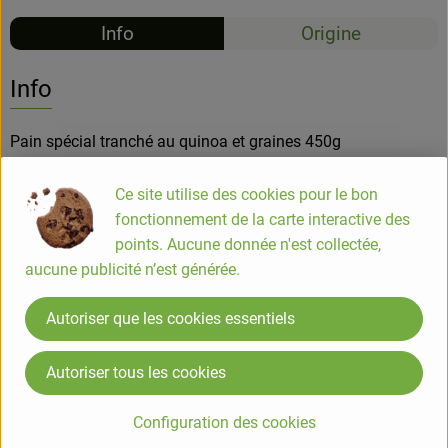
Info
Origine
Info
Pain spécial tranché au quinoa et graines 450g
Ce site utilise des cookies pour le bon
Une recette avec des graines de quinoa blanc, de lin brun et
fonctionnement de la carte interactive des
de tournesol
points. Aucune donnée n'est collectée,
aucune publicité n’est générée.
COMPOSITION
Farine de BLE*/** 48%, eau, graines de quinoa blanc* 6.8%,
Autoriser que les cookies essentiels
huile de tournesol*, graines de tournesol décortiquées* 4.6%,
sucre de canne roux*, graines de lin brun* 3.2%, GLUTEN de
Autoriser tous les cookies
BLE*, vinaigre d'alcool*, sel, levain de BLE dévitalisé*, arôme
naturel d'AVOINE* (contient alcool*), levure, épaississant :
Configuration des cookies
gomme de guar*, farine de SEIGLE*, farine d'ORGE maltée