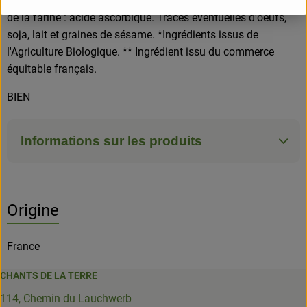
torréfiée*, farine de BLE malté torréfié*, agent de traitement
de la farine : acide ascorbique. Traces éventuelles d'oeufs,
soja, lait et graines de sésame. *Ingrédients issus de
l'Agriculture Biologique. ** Ingrédient issu du commerce
équitable français.
BIEN
Informations sur les produits
Origine
France
CHANTS DE LA TERRE
114, Chemin du Lauchwerb