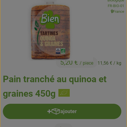
Biologique
Boissons
, Autorité de
FR-BIO-01
France
, Origine:
Accessoires et divers
Cosmétique et hygiène
C'est nous
Pour vous
5,20 €
/ piece
11,56 €
/ kg
Infos pratiques
Pain tranché au quinoa et
graines 450g
ajouter
Ajouter le produit au panier