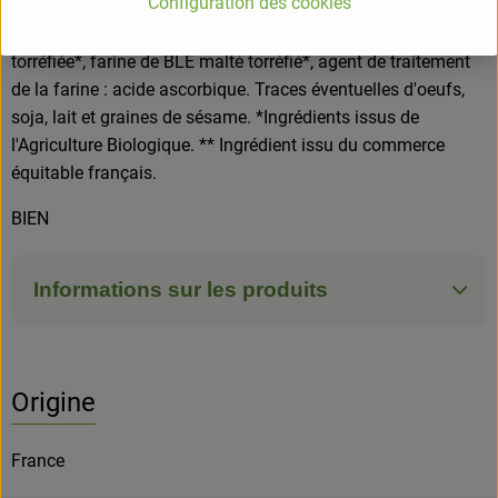
Configuration des cookies
naturel d'AVOINE* (contient alcool*), levure, épaississant :
gomme de guar*, farine de SEIGLE*, farine d'ORGE maltée
torréfiée*, farine de BLE malté torréfié*, agent de traitement
de la farine : acide ascorbique. Traces éventuelles d'oeufs,
soja, lait et graines de sésame. *Ingrédients issus de
l'Agriculture Biologique. ** Ingrédient issu du commerce
équitable français.
BIEN
Informations sur les produits
Origine
France