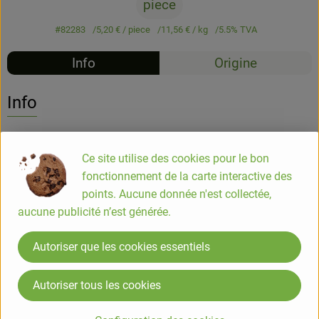
piece
#82283
5,20 €
/ piece
11,56 €
/ kg
5.5% TVA
Info
Origine
Info
Pain spécial tranché au quinoa et graines 450g
Ce site utilise des cookies pour le bon
fonctionnement de la carte interactive des
Une recette avec des graines de quinoa blanc, de lin brun et
points. Aucune donnée n'est collectée,
de tournesol
aucune publicité n’est générée.
COMPOSITION
Autoriser que les cookies essentiels
Farine de BLE*/** 48%, eau, graines de quinoa blanc* 6.8%,
huile de tournesol*, graines de tournesol décortiquées* 4.6%,
Autoriser tous les cookies
sucre de canne roux*, graines de lin brun* 3.2%, GLUTEN de
BLE*, vinaigre d'alcool*, sel, levain de BLE dévitalisé*, arôme