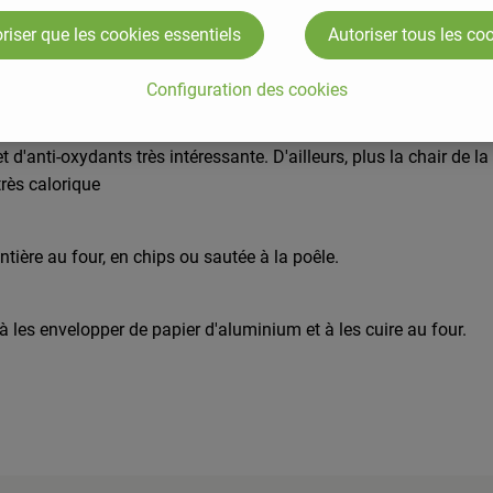
riser que les cookies essentiels
Autoriser tous les co
 très souvent assimilé à la pomme de terre. Mais ces deux alime
éculents.
Configuration des cookies
d'anti-oxydants très intéressante. D'ailleurs, plus la chair de la 
très calorique
entière au four, en chips ou sautée à la poêle.
à les envelopper de papier d'aluminium et à les cuire au four.