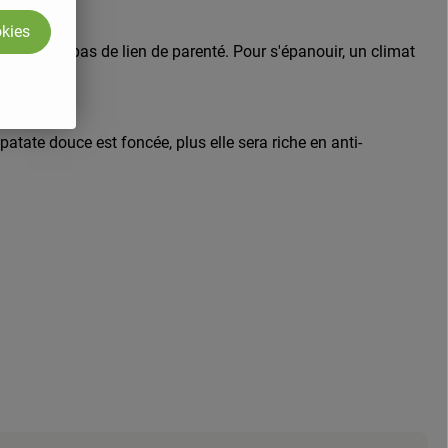
okies
nts n'ont pas de lien de parenté. Pour s'épanouir, un climat
patate douce est foncée, plus elle sera riche en anti-