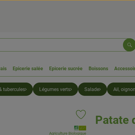
Re
rais
Epicerie salée
Epicerie sucrée
Boissons
Accessoir
& tubercules
Légumes verts
Salade
Ail, oigno
Patate 
Ajouter le produit aux favoris
, Association:
Agriculture Biologique