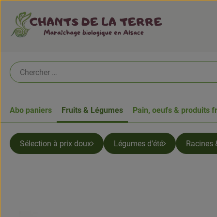
Abo paniers
Fruits & Légumes
Pain, oeufs & produits f
Sélection à prix doux
Légumes d'été
Racines 