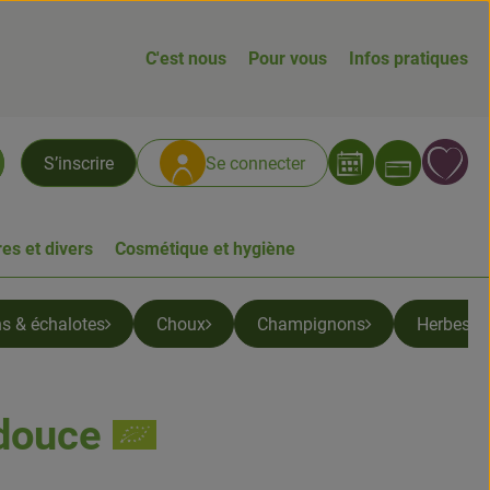
C'est nous
Pour vous
Infos pratiques
Ouvrir
L
S’inscrire
Se connecter
chercher
es et divers
Cosmétique et hygiène
ns & échalotes
Choux
Champignons
Herbes &
douce