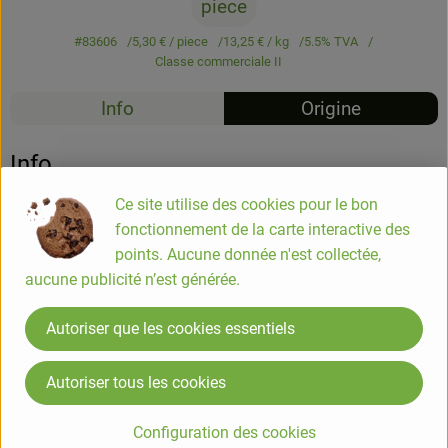
piece
#83606
5,30 €
/ piece
13,25 €
/ kg
5.5% TVA
Classe commerciale II
Info
Origine
Info
Ce site utilise des cookies pour le bon
Pâte à tartiner noisette cacao 400g
fonctionnement de la carte interactive des
points. Aucune donnée n'est collectée,
aucune publicité n’est générée.
COMPOSITION
Sucre*, noisette* 16%, huile de coco*, poudre de lait écrémé*,
Autoriser que les cookies essentiels
huile de tournesol*, poudre de cacao maigre* 7%, émulsifiant
: lécithine de tournesol*.
*issus de l’agriculture biologique
Autoriser tous les cookies
Elibio
Configuration des cookies