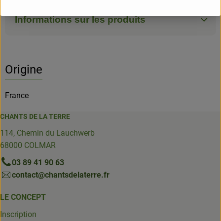
Informations sur les produits
Origine
France
CHANTS DE LA TERRE
114, Chemin du Lauchwerb
68000 COLMAR
03 89 41 90 63
contact@chantsdelaterre.fr
LE CONCEPT
Inscription