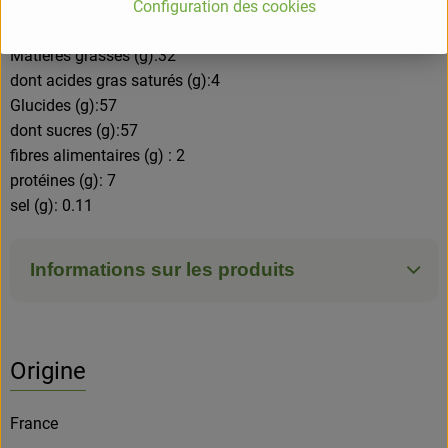
Valeurs nutritionnelles pour 100g
Configuration des cookies
Energie (kj)/(kcal):2286/547
Matières grasses (g):32
dont acides gras saturés (g):4
Glucides (g):57
dont sucres (g):57
fibres alimentaires (g) : 2
protéines (g): 7
sel (g): 0.11
Informations sur les produits
Origine
France