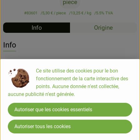
piece
#83601
5,30 €
/ piece
13,25 €
/ kg
5.5% TVA
Info
Origine
Info
COMPOSITION
Sucre*, noisette* (origine UE) 16%, huile de colza*, poudre de
Ce site utilise des cookies pour le bon
lait écrémé*, chocolat blanc* 8,6% (sucre*, beurre de cacao*,
fonctionnement de la carte interactive des
lait en poudre*, arôme naturel de vanille*), émulsifiant :
points. Aucune donnée n'est collectée,
lécithine de tournesol*. (*Ingrédients issus de l'agriculture
aucune publicité n’est générée.
biologique)
Autoriser que les cookies essentiels
ALLERGENE
Autoriser tous les cookies
Lait et produits laitiers, fruits à coques et dérivés