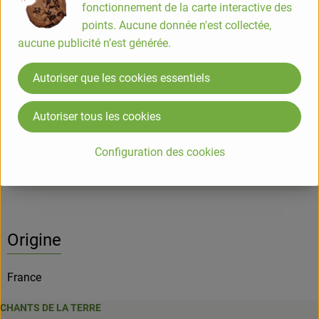
piece
fonctionnement de la carte interactive des
points. Aucune donnée n'est collectée,
#1200
4,60 €
/ piece
15,33 €
/ kg
5.5% TVA
aucune publicité n’est générée.
Info
Origine
Autoriser que les cookies essentiels
Info
Autoriser tous les cookies
Configuration des cookies
Informations sur les produits
Origine
France
CHANTS DE LA TERRE