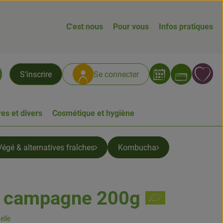
C'est nous
Pour vous
Infos pratiques
Ouvrir
L
S’inscrire
Se connecter
chercher
es et divers
Cosmétique et hygiène
Végé & alternatives fraîches
Kombucha
e campagne 200g
elle