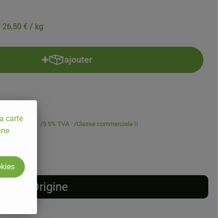
26,50 €
/ kg
ajouter
Ajouter le produit au panier
a carte
26,50 €
/ kg
5.5% TVA
Classe commerciale II
une
okies
Origine