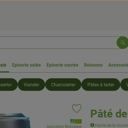
Re
rais
Epicerie salée
Epicerie sucrée
Boissons
Accessoir
serts
Viande
Charcuterie
Pâtes à tarte
Pâté d
Ajouter le produit aux favoris
, Association:
Ferme de la Coccin
Agriculture Biologique