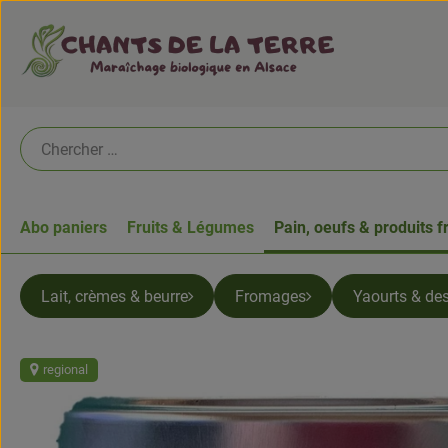
Abo paniers
Fruits & Légumes
Pain, oeufs & produits f
Lait, crèmes & beurre
Fromages
Yaourts & des
regional