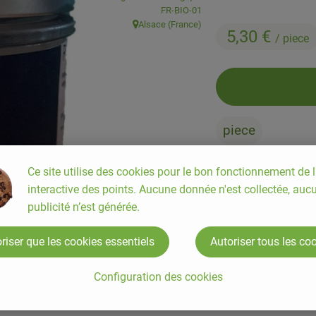
, Autorité de contrôle:
FR-BIO-01
Alsace (France)
, Origine:
5,30 €
/ piece
piece
Ce site utilise des cookies pour le bon fonctionnement de l
#82080
5,30 €
/ piece
interactive des points. Aucune donnée n'est collectée, auc
publicité n’est générée.
riser que les cookies essentiels
Autoriser tous les co
Configuration des cookies