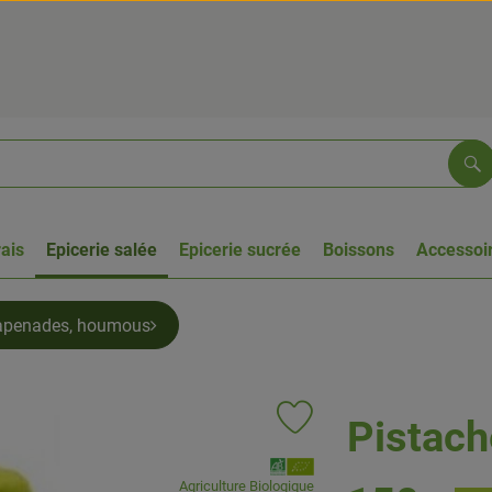
Re
rais
Epicerie salée
Epicerie sucrée
Boissons
Accessoir
tapenades, houmous
Pistach
Ajouter le produit aux favoris
, Association:
Agriculture Biologique