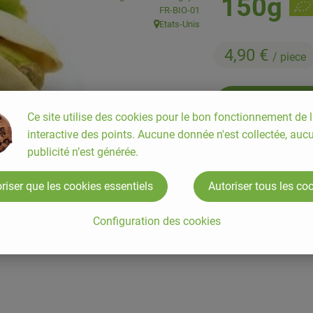
150g
, Autorité de contrôle:
FR-BIO-01
Etats-Unis
, Origine:
4,90 €
/ piece
Ce site utilise des cookies pour le bon fonctionnement de l
interactive des points. Aucune donnée n'est collectée, auc
publicité n’est générée.
#786
4,90 €
/ piece
3
riser que les cookies essentiels
Autoriser tous les co
Configuration des cookies