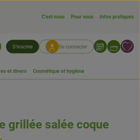
C'est nous
Pour vous
Infos pratiques
Ouvrir
L
S’inscrire
Se connecter
chercher
es et divers
Cosmétique et hygiène
e grillée salée coque