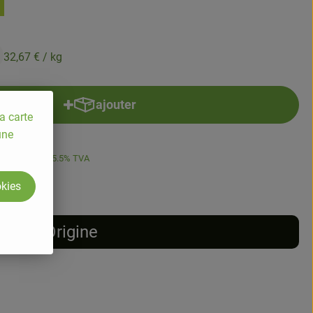
32,67 €
/ kg
ajouter
Ajouter le produit au panier
a carte
une
2,67 €
/ kg
5.5% TVA
okies
Origine