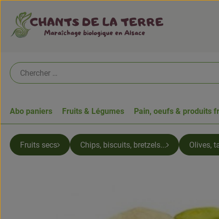
Abo paniers
Fruits & Légumes
Pain, oeufs & produits f
Fruits secs
Chips, biscuits, bretzels...
Olives, 