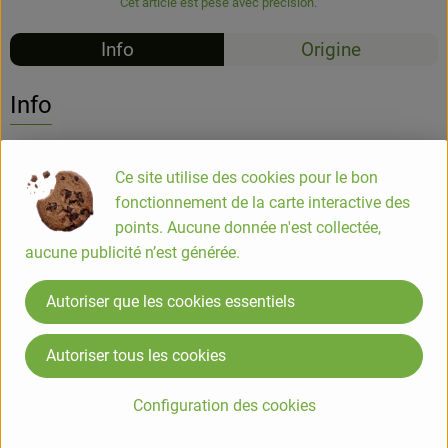
Cet article est pesé avec précision.
Info
Origine
Info
Botanique :
Ce site utilise des cookies pour le bon
Famille des Liliacées (plantes de lys) ;
fonctionnement de la carte interactive des
points. Aucune donnée n'est collectée,
Utilisation :
aucune publicité n’est générée.
Plante savoureuse et polyvalente, le poireau est de plus en
plus apprécié. Il fait partie de chaque paquet de soupe, il est
Autoriser que les cookies essentiels
donc bien adapté pour les ragoûts et les soupes. Les
poireaux sont aussi délicieux cuits, braisés, gratinés ou crus
Autoriser tous les cookies
en salade.
Il contient des huiles essentielles, qui ont un effet inhibiteur
Configuration des cookies
d'infection et stimulant la sécrétion.