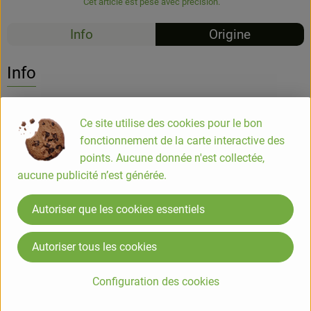
Cet article est pesé avec précision.
Info
Origine
Info
Botanique :
Ce site utilise des cookies pour le bon
Famille des Liliacées (plantes de lys) ;
fonctionnement de la carte interactive des
points. Aucune donnée n'est collectée,
Utilisation :
aucune publicité n’est générée.
Plante savoureuse et polyvalente, le poireau est de plus en
plus apprécié. Il fait partie de chaque paquet de soupe, il est
Autoriser que les cookies essentiels
donc bien adapté pour les ragoûts et les soupes. Les
poireaux sont aussi délicieux cuits, braisés, gratinés ou crus
Autoriser tous les cookies
en salade.
Il contient des huiles essentielles, qui ont un effet inhibiteur
Configuration des cookies
d'infection et stimulant la sécrétion.