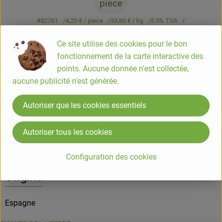
piece
#82761
4,20 €
/ piece
33,60 €
/ kg
5.5% TVA
Classe commerciale II
Ce site utilise des cookies pour le bon
Info
Origine
fonctionnement de la carte interactive des
points. Aucune donnée n'est collectée,
Info
aucune publicité n’est générée.
Autoriser que les cookies essentiels
Informations sur les produits
Autoriser tous les cookies
Configuration des cookies
Origine
Espagne