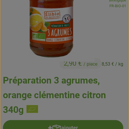
Biologique
Boissons
, Autorité de
FR-BIO-01
Accessoires et divers
Cosmétique et hygiène
C'est nous
Pour vous
2,90 €
/ piece
8,53 €
/ kg
Infos pratiques
Préparation 3 agrumes,
orange clémentine citron
340g
ajouter