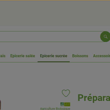
Re
rais
Epicerie salée
Epicerie sucrée
Boissons
Accessoir
Prépara
Ajouter le produit aux favoris
, Association:
Agriculture Biologique