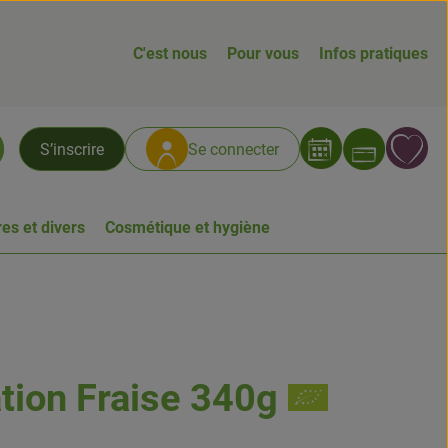
C'est nous
Pour vous
Infos pratiques
Ouvrir
L
S’inscrire
Se connecter
chercher
es et divers
Cosmétique et hygiène
tion Fraise 340g