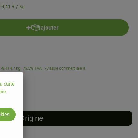
9,41 €
/ kg
ajouter
Ajouter le produit au panier
9,41 €
/ kg
5.5% TVA
Classe commerciale II
a carte
une
okies
Origine