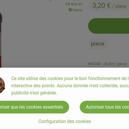
3,20 €
, Autorité de contrôle:
FR-BIO-01
/ piece
France
, Origine:
piece
#83200
3,20 €
/ piece
Ce site utilise des cookies pour le bon fonctionnement de l
interactive des points. Aucune donnée n'est collectée, auc
publicité n’est générée.
riser que les cookies essentiels
Autoriser tous les co
Configuration des cookies