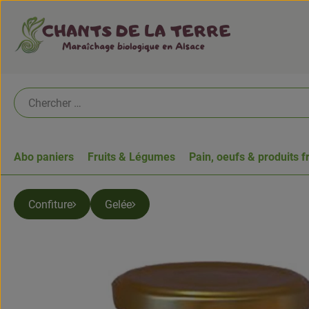
Abo paniers
Fruits & Légumes
Pain, oeufs & produits f
Confiture
Gelée