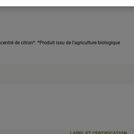
ncentré de citron*. *Produit issu de l'agriculture biologique
LABEL ET CERTIFICATION