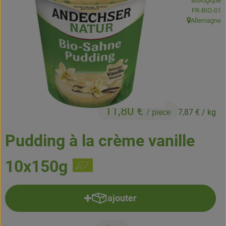
Biologique
Boissons
, Autorité de
FR-BIO-01
Allemagne
, Origine:
Accessoires et divers
Cosmétique et hygiène
C'est nous
Pour vous
11,80 €
/ piece
7,87 €
/ kg
Infos pratiques
Pudding à la crème vanille
10x150g
ajouter
Ajouter le produit au panier