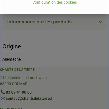
Configuration des cookies
Andechser
Informations sur les produits
Origine
Allemagne
CHANTS DE LA TERRE
114, Chemin du Lauchwerb
68000 COLMAR
03 89 41 90 63
contact@chantsdelaterre.fr