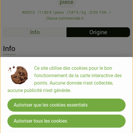
piece
#82012
11,80 €
/ piece
7,87 €
/ kg
5.5% TVA
Classe commerciale II
Info
Origine
Info
Pudding à la crème vanille 10x150g
Ce site utilise des cookies pour le bon
fonctionnement de la carte interactive des
points. Aucune donnée n'est collectée,
COMPOSITION
aucune publicité n’est générée.
CRÈME 88 %* (avec 10 % de matière grasse), sucre de canne
brut*, amidon de riz*, amidon de maïs*, extrait de vanille
Autoriser que les cookies essentiels
1%*, épaississant : gomme de caroube*, sirop de caramel*,
gousses de vanille moulues*.
contient les ingrédients allergènes suivants : lait
Autoriser tous les cookies
* = Ingrédients issus de l'agriculture biologique