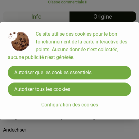
Classe commerciale II
Info
Origine
Info
Ce site utilise des cookies pour le bon
fonctionnement de la carte interactive des
points. Aucune donnée n'est collectée,
Pudding Chocolat 10x150g
aucune publicité n’est générée.
COMPOSITION
Autoriser que les cookies essentiels
CRÈME 84 %* (avec 10 % de matière grasse), sucre de canne
brut*, poudre de chocolat 3%* (poudre de cacao*, sucre de
Autoriser tous les cookies
canne brut*), amidon de riz*, amidon de maïs*, épaississant
: gomme de caroube*, extrait de vanille* .
Configuration des cookies
contient les ingrédients allergènes suivants : lait
* = Ingrédients issus de l'agriculture biologique
Andechser