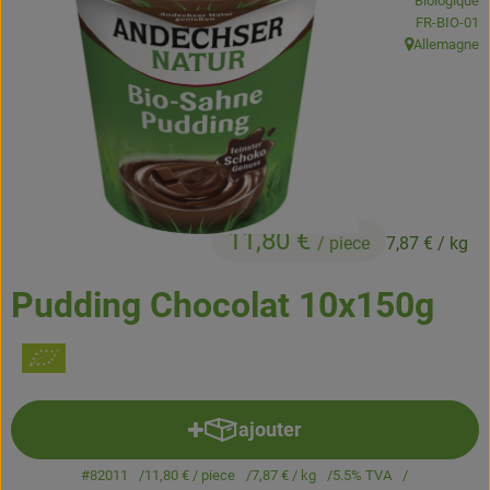
Biologique
Boissons
, Autorité de
FR-BIO-01
Allemagne
, Origine:
Accessoires et divers
Cosmétique et hygiène
C'est nous
Pour vous
11,80 €
/ piece
7,87 €
/ kg
Infos pratiques
Pudding Chocolat 10x150g
ajouter
Ajouter le produit au panier
#82011
11,80 €
/ piece
7,87 €
/ kg
5.5% TVA