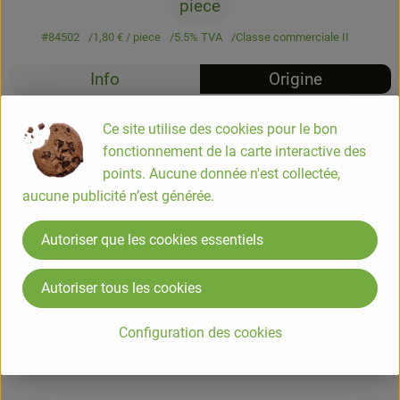
piece
#84502
1,80 €
/ piece
5.5% TVA
Classe commerciale II
Info
Origine
Info
Ce site utilise des cookies pour le bon
fonctionnement de la carte interactive des
points. Aucune donnée n'est collectée,
Pur jus de citron de Sicile 250ml
aucune publicité n’est générée.
100% pur jus de citron jaune issu de l'agriculture biologique
Autoriser que les cookies essentiels
Elibio
Autoriser tous les cookies
Informations sur les produits
Configuration des cookies