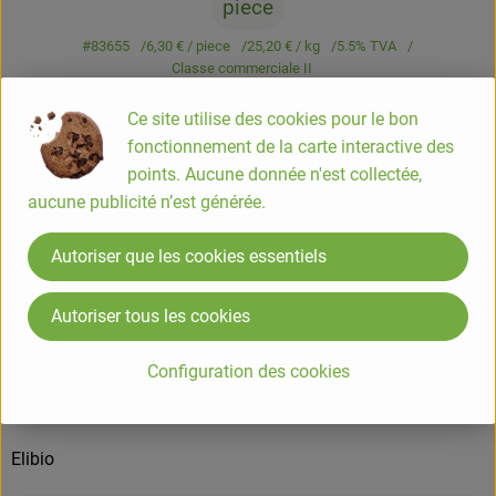
piece
#83655
6,30 €
/ piece
25,20 €
/ kg
5.5% TVA
Classe commerciale II
Info
Origine
Ce site utilise des cookies pour le bon
fonctionnement de la carte interactive des
points. Aucune donnée n'est collectée,
Info
aucune publicité n’est générée.
Purée d'Amande complète 350g
Autoriser que les cookies essentiels
COMPOSITION
Autoriser tous les cookies
Amandes* grillées . *issues de l’agriculture biologique.
Configuration des cookies
ALLERGENES
Fruits à coque
Elibio