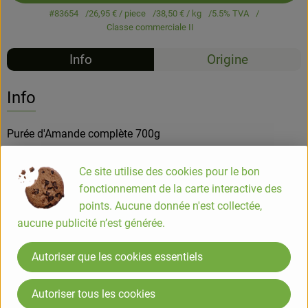
#83654
26,95 €
/ piece
38,50 €
/ kg
5.5% TVA
Classe commerciale II
Info
Origine
Info
Purée d'Amande complète 700g
Ce site utilise des cookies pour le bon
L’amande blanche ou amande mondée, est l’amande sans la
fonctionnement de la carte interactive des
peau. L’ émondage est effectué grâce à une opération
points. Aucune donnée n'est collectée,
purement physique, qui consiste à enlever la peau de
aucune publicité n’est générée.
l’amande complète, par humidification à la vapeur.
Les amandes sont séchées à l’air. Ce séchage doux et
Autoriser que les cookies essentiels
naturel améliore leur digestibilité, développe leur arôme, tout
en préservant leurs précieux acides gras insaturés.
Autoriser tous les cookies
Elles sont ensuite broyées à la meule et mises en pot.