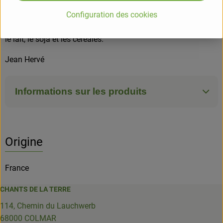
ALLERGENES
Configuration des cookies
L'entreprise travaille le sésame, l'arachide, les fruits à coques,
le lait, le soja et les céréales.
Jean Hervé
Informations sur les produits
Origine
France
CHANTS DE LA TERRE
114, Chemin du Lauchwerb
68000 COLMAR