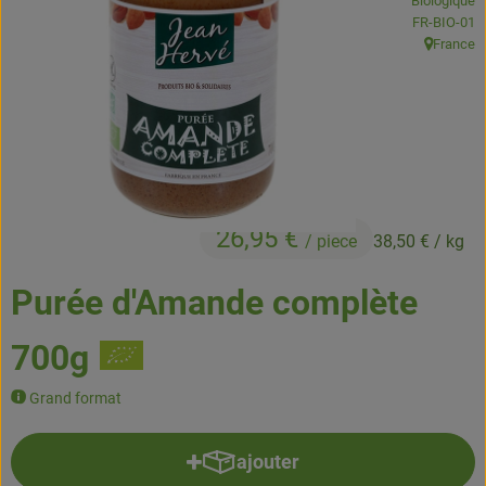
Biologique
Boissons
, Autorité de
FR-BIO-01
France
, Origine:
Accessoires et divers
Cosmétique et hygiène
C'est nous
Pour vous
26,95 €
/ piece
38,50 €
/ kg
Infos pratiques
Purée d'Amande complète
700g
Grand format
ajouter
Ajouter le produit au panier