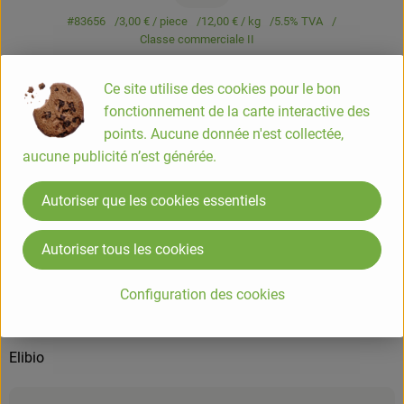
#83656
3,00 €
/ piece
12,00 €
/ kg
5.5% TVA
Classe commerciale II
Info
Origine
Ce site utilise des cookies pour le bon
fonctionnement de la carte interactive des
Info
points. Aucune donnée n'est collectée,
aucune publicité n’est générée.
Purée de cacahuète 250g
Autoriser que les cookies essentiels
COMPOSITION
Autoriser tous les cookies
Cacahuètes grillées issues de l'agriculture biologique
Configuration des cookies
ORIGINE
Fabriqué en Italie
Elibio