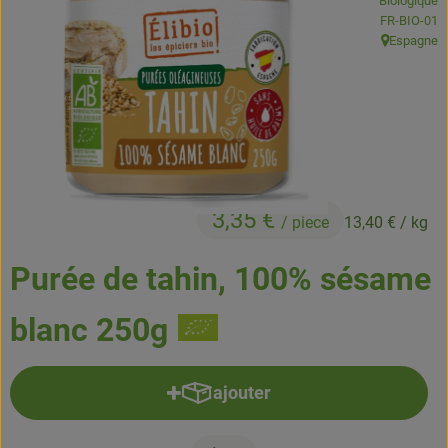
Biologique
Boissons
, Autorité de
FR-BIO-01
Espagne
, Origine:
Accessoires et divers
Cosmétique et hygiène
C'est nous
Pour vous
3,35 €
/ piece
13,40 €
/ kg
Infos pratiques
Purée de tahin, 100% sésame
blanc 250g
ajouter
Ajouter le produit au panier