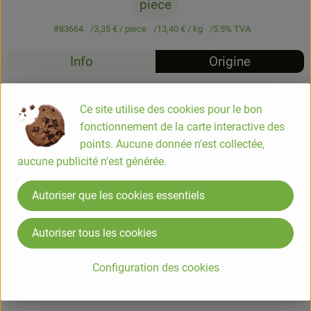
piece
#83664
3,35 €
/ piece
13,40 €
/ kg
5.5% TVA
Info
Origine
Info
Ce site utilise des cookies pour le bon
fonctionnement de la carte interactive des
Purée de tahin, 100% sésame blanc 250g
points. Aucune donnée n'est collectée,
aucune publicité n’est générée.
COMPOSITION
Autoriser que les cookies essentiels
100% Sésame* blanc. *issue de lagriculture biologique.
Elibio
Autoriser tous les cookies
Configuration des cookies
Informations sur les produits