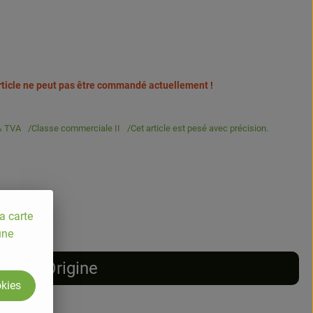
article ne peut pas être commandé actuellement !
% TVA
Classe commerciale II
Cet article est pesé avec précision.
a carte
une
Origine
okies