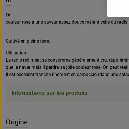
Originaire de Chine, le radis red meat est un légume à grosse
couleur rose a une saveur assez douce mêlant celle du radis n
Cultivé en pleine terre.
Utilisation
Le radis red meat se consomme généralement cru, râpé, émincé
que le navet mais il perdra sa jolie couleur rose. On peut réali
Il est excellent tranché finement en carpaccio (dans une salad
Informations sur les produits
Origine