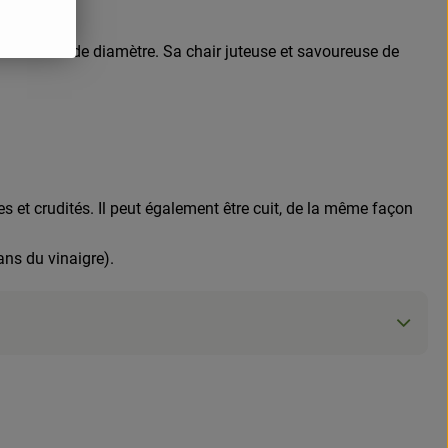
nviron 8 cm de diamètre. Sa chair juteuse et savoureuse de
et crudités. Il peut également être cuit, de la même façon
ans du vinaigre).