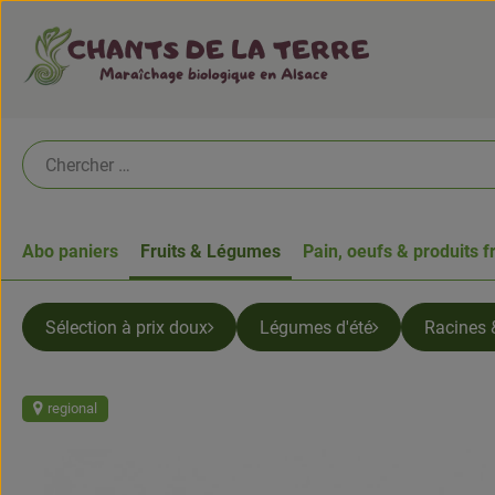
Abo paniers
Fruits & Légumes
Pain, oeufs & produits f
Sélection à prix doux
Légumes d'été
Racines 
regional