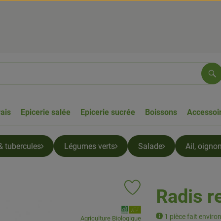
Re
rais
Epicerie salée
Epicerie sucrée
Boissons
Accessoir
& tubercules
Légumes verts
Salade
Ail, oigno
Radis r
Ajouter le produit aux favoris
, Association:
1 pièce fait enviro
Agriculture Biologique