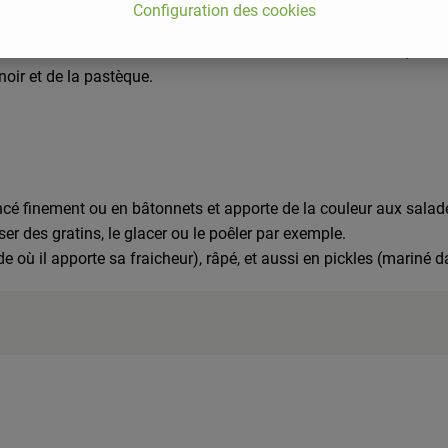
Configuration des cookies
 racine ronde, volumineuse de couleur blanche à collet vert, d'e
oir et de la pastèque.
 finement ou en bâtonnets et apporte de la couleur aux salades 
ser des gratins, le glacer ou le poêler par exemple.
e où il apporte sa fraicheur), râpé, et aussi en pickles (mariné d