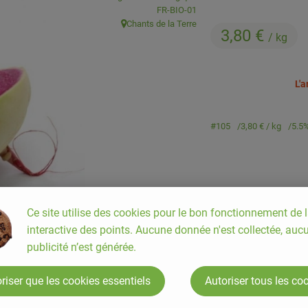
, Autorité de contrôle:
FR-BIO-01
Chants de la Terre
, Origine:
3,80 €
/ kg
L'
#105
3,80 €
/ kg
5.5
Ce site utilise des cookies pour le bon fonctionnement de l
interactive des points. Aucune donnée n'est collectée, auc
publicité n’est générée.
riser que les cookies essentiels
Autoriser tous les co