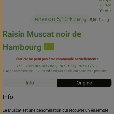
Biologique
Boissons
, Autorité de
FR-BIO-01
France
, Origine:
Accessoires et divers
environ 5,10 €
/ 600g
8,50 €
/ kg
Cosmétique et hygiène
Raisin Muscat noir de
C'est nous
Hambourg
Pour vous
L'article ne peut pas être commandé actuellement !
Infos pratiques
#671
environ 5,10 €
/ 600g
8,50 €
/ kg
5.5% TVA
Classe commerciale II
Prix indicatif,
Cet article est pesé avec précision.
Info
Origine
Info
Le Muscat est une dénomination qui recouvre un ensemble