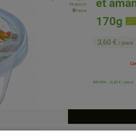
et aman
, Autorité de contrôle:
FR-BIO-01
France
, Origine:
170g
3,60 €
/ piece
L'
#81904
3,60 €
/ piece