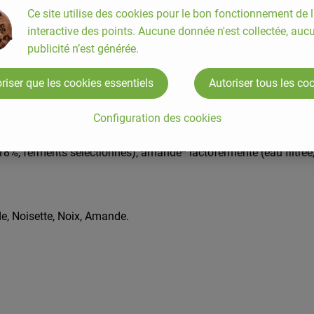
Ce site utilise des cookies pour le bon fonctionnement de l
interactive des points. Aucune donnée n'est collectée, auc
a texture crémeuse et gourmande, cest une alternative parfaite pou
publicité n’est générée.
originale : dans vos lasagnes, en farce pour des raviolis, étalée
12 et en ferments prébiotiques et probiotiques. Il contribue ainsi 
riser que les cookies essentiels
Autoriser tous les co
es des consommateurs soucieux d'une alimentation saine et équili
Configuration des cookies
18%, ferments sélectionnés), amande* lactofermenté (eau filtrée
e, Noisette, Noix, Amande.