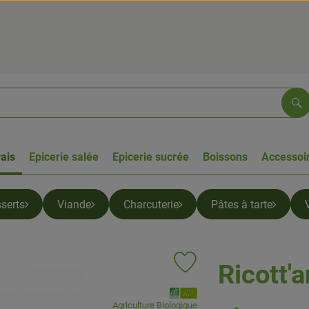
Re
rais
Epicerie salée
Epicerie sucrée
Boissons
Accessoir
serts
Viande
Charcuterie
Pâtes à tarte
Ricott'a
Ajouter le produit aux favoris
, Association:
Agriculture Biologique