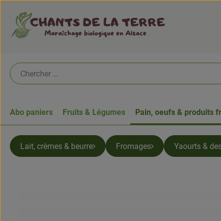
Abo paniers
Fruits & Légumes
Pain, oeufs & produits f
Lait, crèmes & beurre
Fromages
Yaourts & des