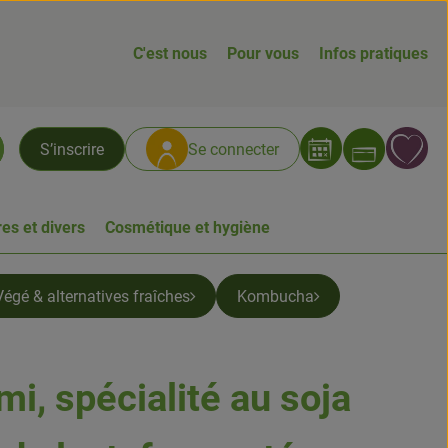
C'est nous
Pour vous
Infos pratiques
Ouvrir
L
S’inscrire
Se connecter
chercher
es et divers
Cosmétique et hygiène
Végé & alternatives fraîches
Kombucha
mi, spécialité au soja